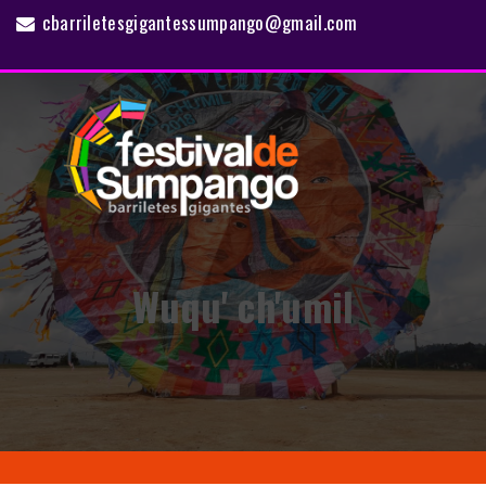
cbarriletesgigantessumpango@gmail.com
Wuqu' ch'umil