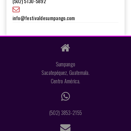
(502) 5130-5892
info@festivaldesumpango.com
Sumpango
Sacatepéquez, Guatemala.
Centro América.
(502) 3853-2155