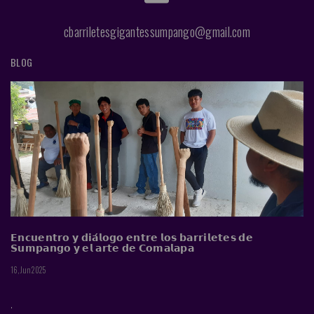
cbarriletesgigantessumpango@gmail.com
BLOG
𝗘𝗻𝗰𝘂𝗲𝗻𝘁𝗿𝗼 𝘆 𝗱𝗶𝗮́𝗹𝗼𝗴𝗼 𝗲𝗻𝘁𝗿𝗲 𝗹𝗼𝘀 𝗯𝗮𝗿𝗿𝗶𝗹𝗲𝘁𝗲𝘀 𝗱𝗲
𝗦𝘂𝗺𝗽𝗮𝗻𝗴𝗼 𝘆 𝗲𝗹 𝗮𝗿𝘁𝗲 𝗱𝗲 𝗖𝗼𝗺𝗮𝗹𝗮𝗽𝗮
16, Jun 2025
.