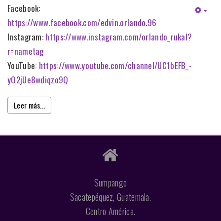
Facebook:
https://www.facebook.com/edvin.orlando.96
Instagram:
https://www.instagram.com/orlando_rukal?
r=nametag
YouTube:
https://www.youtube.com/channel/UC1bEFB_-
yO2jUe8wdiqzo9Q
Leer más...
Sumpango
Sacatepéquez, Guatemala.
Centro América.